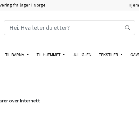
vering fra lager i Norge
Hje
TIL BARNA
TIL HJEMMET
JUL IGJEN
TEKSTILER
GAV
arer over
Internett