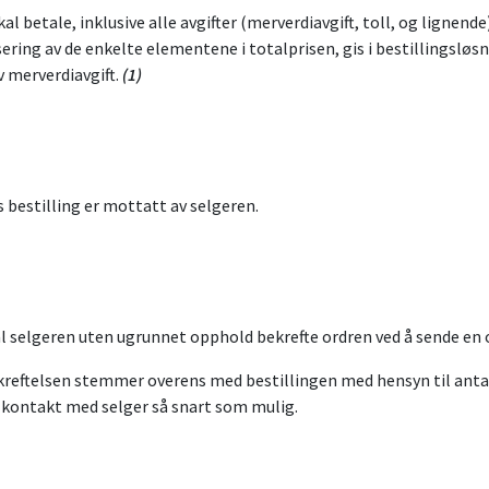
betale, inklusive alle avgifter (merverdiavgift, toll, og lignende
ring av de enkelte elementene i totalprisen, gis i bestillingsløsni
v merverdiavgift.
(1)
 bestilling er mottatt av selgeren.
l selgeren uten ugrunnet opphold bekrefte ordren ved å sende en o
kreftelsen stemmer overens med bestillingen med hensyn til antall
a kontakt med selger så snart som mulig.