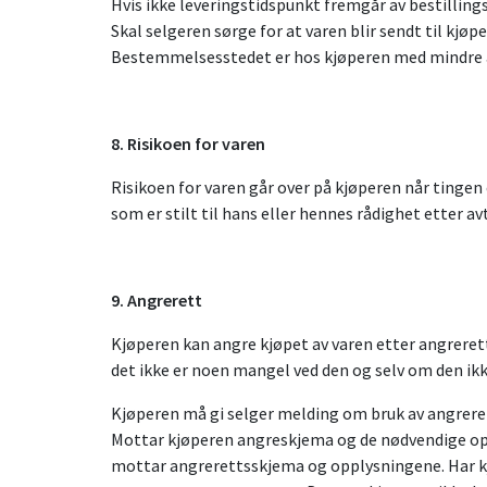
Hvis ikke leveringstidspunkt fremgår av bestillings
Skal selgeren sørge for at varen blir sendt til kjø
Bestemmelsesstedet er hos kjøperen med mindre a
8. Risikoen for varen
Risikoen for varen går over på kjøperen når tingen
som er stilt til hans eller hennes rådighet etter av
9
. Angrerett
Kjøperen kan angre kjøpet av varen etter angrer
det ikke er noen mangel ved den og selv om den ikke
Kjøperen må gi selger melding om bruk av angrere
Mottar kjøperen angreskjema og de nødvendige oppl
mottar angrerettsskjema og opplysningene. Har kjø