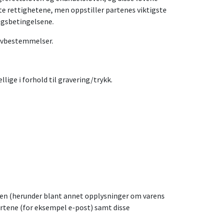
mte rettighetene, men oppstiller partenes viktigste
algsbetingelsene.
lovbestemmelser.
lige i forhold til gravering/trykk.
kken (herunder blant annet opplysninger om varens
artene (for eksempel e-post) samt disse