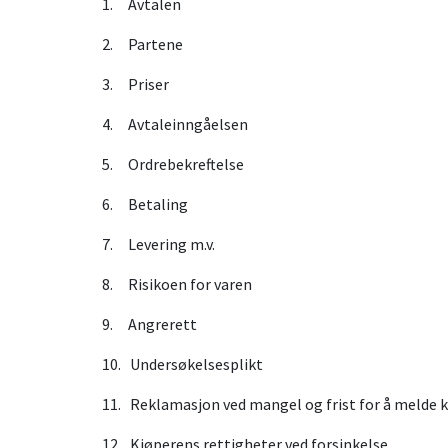
1. Avtalen
2. Partene
3. Priser
4. Avtaleinngåelsen
5. Ordrebekreftelse
6. Betaling
7. Levering m.v.
8. Risikoen for varen
9. Angrerett
10. Undersøkelsesplikt
11. Reklamasjon ved mangel og frist for å melde k
12. Kjøperens rettigheter ved forsinkelse