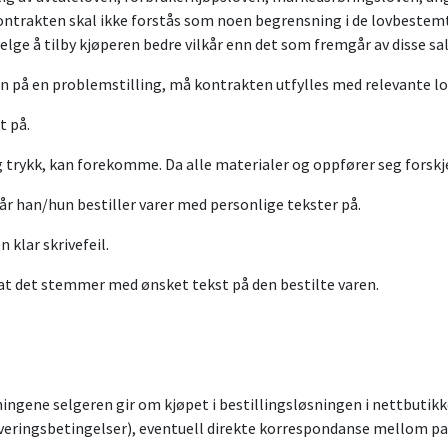
i kontrakten skal ikke forstås som noen begrensning i de lovbeste
velge å tilby kjøperen bedre vilkår enn det som fremgår av disse s
ngen på en problemstilling, må kontrakten utfylles med relevante 
t på.
og trykk, kan forekomme. Da alle materialer og oppfører seg forskjel
 når han/hun bestiller varer med personlige tekster på.
 klar skrivefeil.
 at det stemmer med ønsket tekst på den bestilte varen.
ingene selgeren gir om kjøpet i bestillingsløsningen i nettbuti
leveringsbetingelser), eventuell direkte korrespondanse mellom p