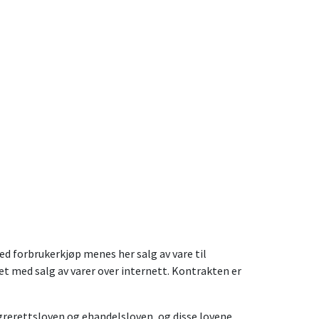
ed forbrukerkjøp menes her salg av vare til
t med salg av varer over internett. Kontrakten er
grerettsloven og ehandelsloven, og disse lovene