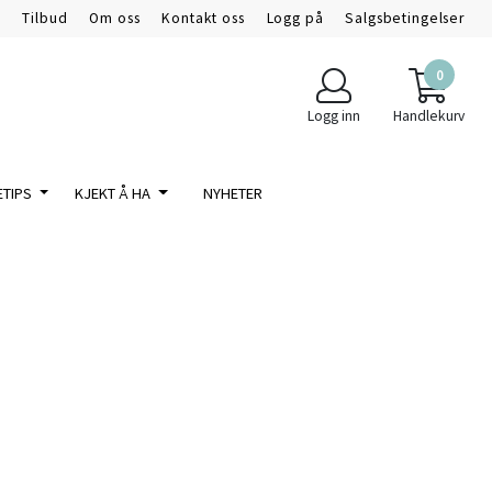
m
Tilbud
Om oss
Kontakt oss
Logg på
Salgsbetingelser
0
Logg inn
Handlekurv
ETIPS
KJEKT Å HA
NYHETER