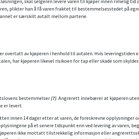
løsningen, skal selgeren levere varen til kjøper innen rimelig tid 
peren, plikter han å få varen fraktet til bestemmelsesstedet på egne
nnet er særskilt avtalt mellom partene.
 er overtatt av kjøperen i henhold til avtalen. Hvis leveringstide
talen, har kjøperen likevel risikoen for tap eller skade som skylde
ettslovens bestemmelser
(7)
. Angrerett innebærer at kjøperen uten
 er levert.
tten innen 14 dager etter at varen, de foreskrevne opplysninger
ysningene på et senere tidspunkt enn ved levering av varen, beg
peren ikke mottatt tilstrekkelig informasjon eller angrerettsskj