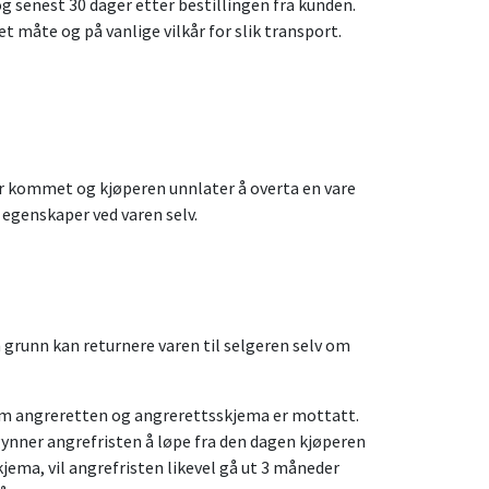
og senest 30 dager etter bestillingen fra kunden.
t måte og på vanlige vilkår for slik transport.
n er kommet og kjøperen unnlater å overta en vare
s egenskaper ved varen selv.
 grunn kan returnere varen til selgeren selv om
 om angreretten og angrerettsskjema er mottatt.
ynner angrefristen å løpe fra den dagen kjøperen
ema, vil angrefristen likevel gå ut 3 måneder