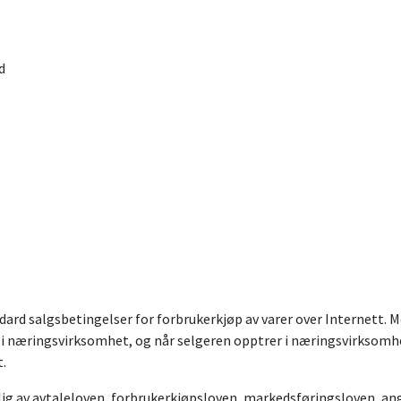
d
ard salgsbetingelser for forbrukerkjøp av varer over Internett. M
i næringsvirksomhet, og når selgeren opptrer i næringsvirksomhe
.
ig av avtaleloven, forbrukerkjøpsloven, markedsføringsloven, an