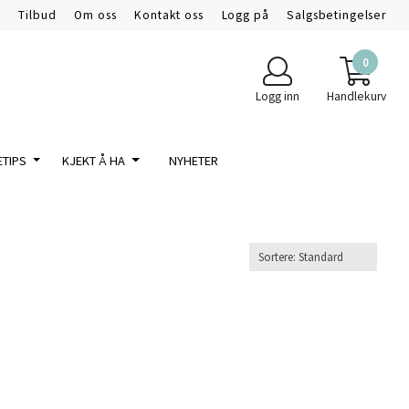
m
Tilbud
Om oss
Kontakt oss
Logg på
Salgsbetingelser
0
Logg inn
Handlekurv
ETIPS
KJEKT Å HA
NYHETER