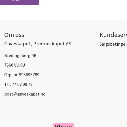
Om oss
Kundeser
Gaveskapet, Premieskapet AS
Salgsbetingel
Bredingsberg 4B
7660 VUKU
Org. nr. 995696789
Tlf:
74 07 09 79
post@gaveskapet.no