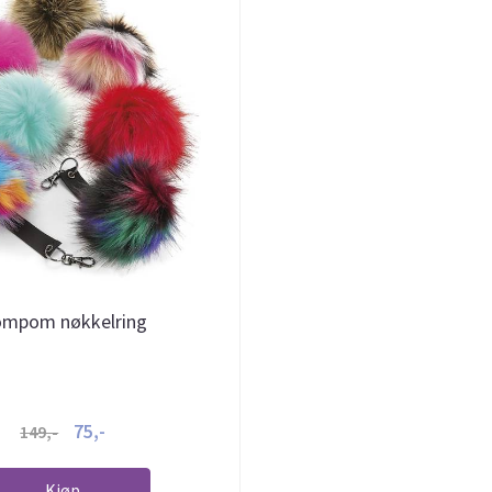
mpom nøkkelring
75,-
149,-
Kjøp