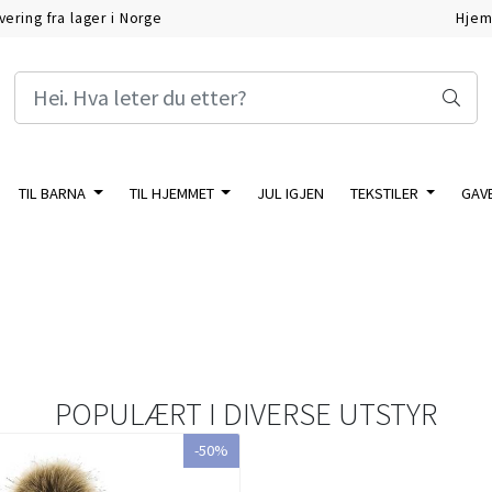
vering fra lager i Norge
Hje
TIL BARNA
TIL HJEMMET
JUL IGJEN
TEKSTILER
GAV
POPULÆRT I
DIVERSE UTSTYR
-50%