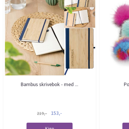
Bambus skrivebok - med ...
Po
153,-
219,-
Kjøp