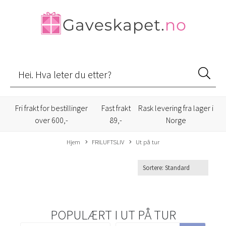
Fri frakt for bestillinger
Fast frakt
Rask levering fra lager i
over 600,-
89,-
Norge
Hjem
FRILUFTSLIV
Ut på tur
POPULÆRT I
UT PÅ TUR