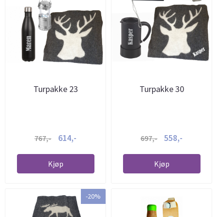
Turpakke 23
Turpakke 30
614,-
558,-
767,-
697,-
Kjøp
Kjøp
-20%