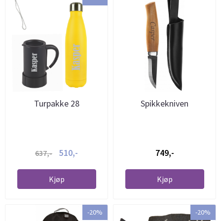
Turpakke 28
Spikkekniven
510,-
749,-
637,-
Kjøp
Kjøp
-20%
-20%