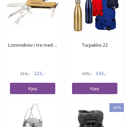
Lommekniv i tre med ...
Turpakke 22
223,-
542,-
319,-
678,-
Kjøp
Kjøp
-25%