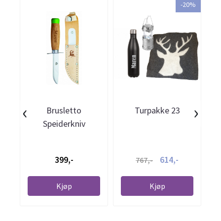
-20%
‹
›
Brusletto
Turpakke 23
Speiderkniv
399,-
614,-
767,-
Kjøp
Kjøp