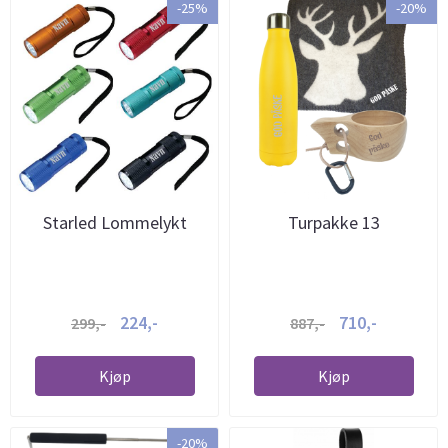
-25%
-20%
Starled Lommelykt
Turpakke 13
224,-
710,-
299,-
887,-
Kjøp
Kjøp
-20%