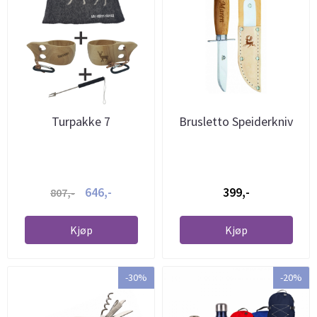
Turpakke 7
Brusletto Speiderkniv
646,-
399,-
807,-
Kjøp
Kjøp
-30%
-20%