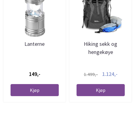
Lanterne
Hiking sekk og
hengekøye
149,-
1.124,-
1.499,-
Kjøp
Kjøp