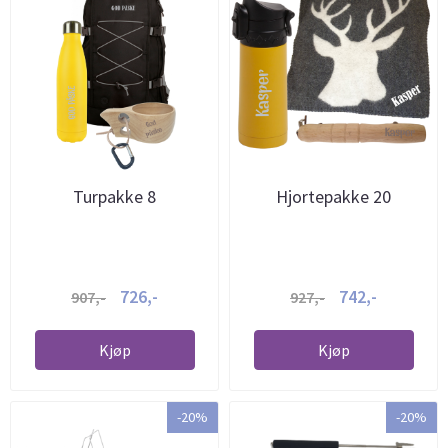
Turpakke 8
Hjortepakke 20
726,-
742,-
907,-
927,-
Kjøp
Kjøp
-20%
-20%