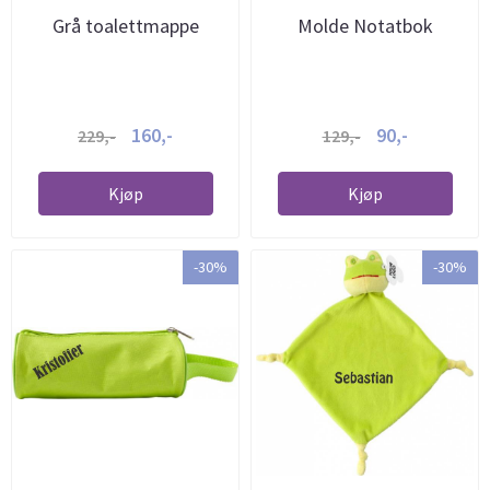
Grå toalettmappe
Molde Notatbok
160,-
90,-
229,-
129,-
Kjøp
Kjøp
-30%
-30%