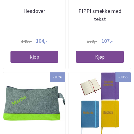
Headover
PIPPI smekke med
tekst
104,-
107,-
149,-
179,-
Kjøp
Kjøp
-30%
-30%