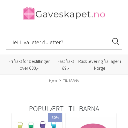
Fri frakt for bestillinger
Fast frakt
Rask levering fra lager i
over 600,-
89,-
Norge
Hjem
TIL BARNA
POPULÆRT I
TIL BARNA
-30%