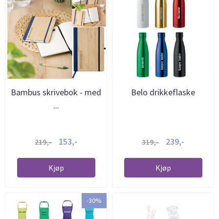
Bambus skrivebok - med
Belo drikkeflaske
...
153,-
239,-
219,-
319,-
Kjøp
Kjøp
-30%