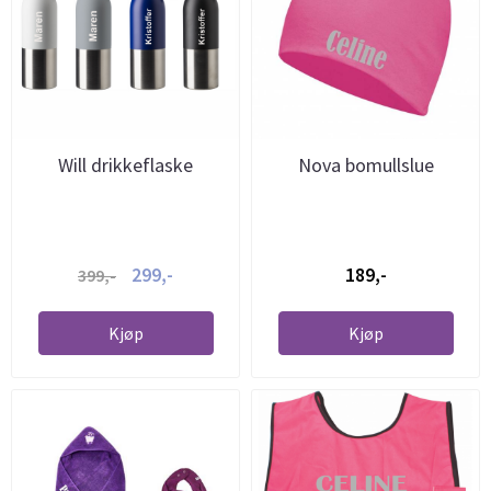
Will drikkeflaske
Nova bomullslue
299,-
189,-
399,-
Kjøp
Kjøp