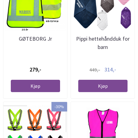
GØTEBORG Jr
Pippi hettehåndduk for
barn
279,-
314,-
449,-
Kjøp
Kjøp
-30%