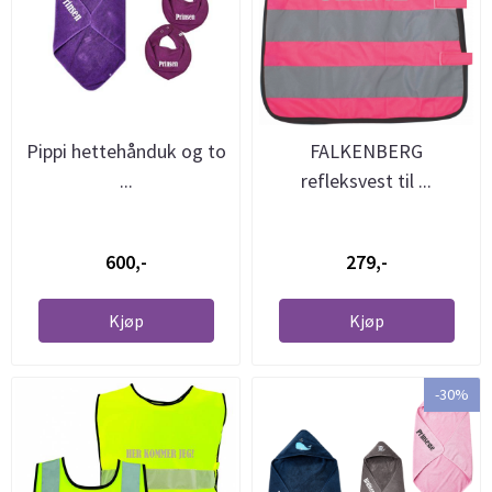
Pippi hettehånduk og to
FALKENBERG
...
refleksvest til ...
600,-
279,-
Kjøp
Kjøp
-30%