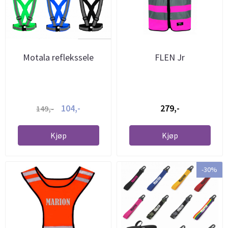
Motala reflekssele
FLEN Jr
104,-
279,-
149,-
Kjøp
Kjøp
-30%