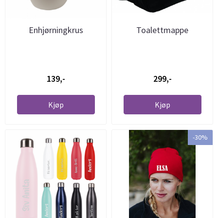
Enhjørningkrus
Toalettmappe
139,-
299,-
Kjøp
Kjøp
-30%