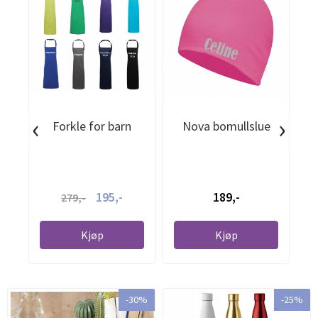
‹
›
Forkle for barn
Nova bomullslue
195,-
189,-
279,-
Kjøp
Kjøp
-30%
-25%