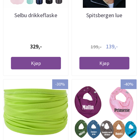
Selbu drikkeflaske
Spitsbergen lue
329,-
139,-
199,-
Kjøp
Kjøp
-30%
-40%