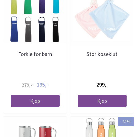
Forkle for barn
Stor koseklut
195,-
299,-
279,-
Kjøp
Kjøp
-25%