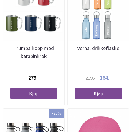
Trumba kopp med
Vernal drikkeflaske
karabinkrok
279,-
164,-
219,-
Kjøp
Kjøp
-25%