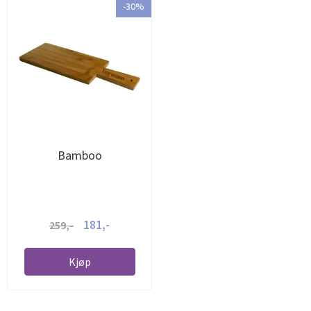
-30%
Bamboo
181,-
259,-
Kjøp