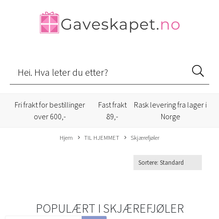
Fri frakt for bestillinger
Fast frakt
Rask levering fra lager i
over 600,-
89,-
Norge
Hjem
TIL HJEMMET
Skjærefjøler
POPULÆRT I
SKJÆREFJØLER